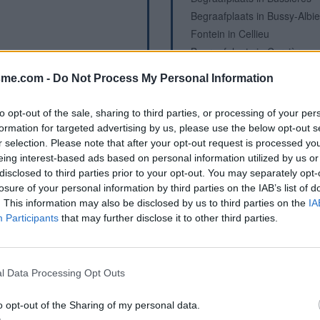
Begraafplaats in Bussy-Albi
Fontein in Cellieu
Begraafplaats in Cervières
Begraafplaats in Cezay
sme.com -
Do Not Process My Personal Information
Begraafplaats in Chalain d'
Begraafplaats in Chalain-le
to opt-out of the sale, sharing to third parties, or processing of your per
Begraafplaats in Chalmazel
formation for targeted advertising by us, please use the below opt-out s
Fontein in Chalmazel
r selection. Please note that after your opt-out request is processed y
Fontein in Chalmazel
eing interest-based ads based on personal information utilized by us or
disclosed to third parties prior to your opt-out. You may separately opt-
Begraafplaats in Chambéon
losure of your personal information by third parties on the IAB’s list of
Begraafplaats in Chambles
. This information may also be disclosed by us to third parties on the
IA
Fontein in Chambles
Participants
that may further disclose it to other third parties.
Begraafplaats in Chamboeuf
Begraafplaats in Champdieu
Begraafplaats in Champoly
l Data Processing Opt Outs
Begraafplaats in Chandon
Begraafplaats in Changy
o opt-out of the Sharing of my personal data.
Begraafplaats in Charlieu