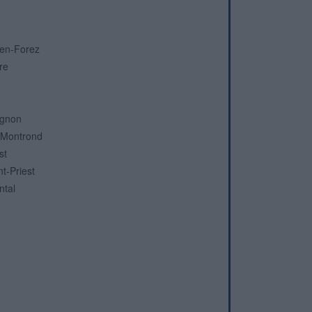
-en-Forez
re
ignon
s-Montrond
st
nt-Priest
ntal