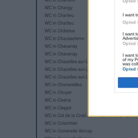
Opted 
WC in Changy
WC in Charlieu
I want t
Opted 
WC in Charlieu
WC in Châtelus
I want 
WC in Chausseterre
Advertis
Opted 
WC in Chavanay
WC in Chavanay
I want t
of my P
WC in Chazelles-sur-Lavieu
was col
WC in Chazelles-sur-Lyon
Opted 
WC in Chazelles-sur-Lyon
WC in Chenereilles
WC in Chuyer
WC in Civens
WC in Cleppé
WC in Col de la Croix de Chaubouret, Le Bessa
WC in Colombier
WC in Commelle-Vernay