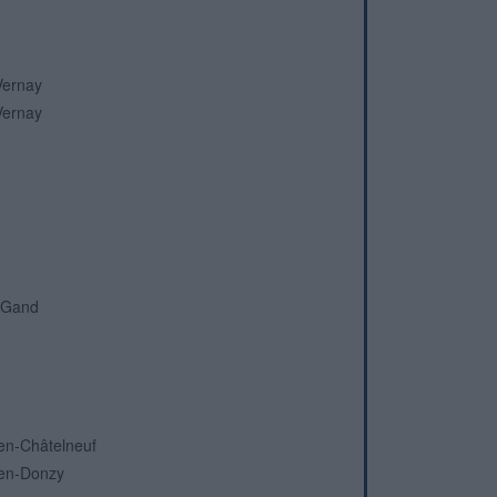
Vernay
Vernay
r-Gand
-en-Châtelneuf
-en-Donzy