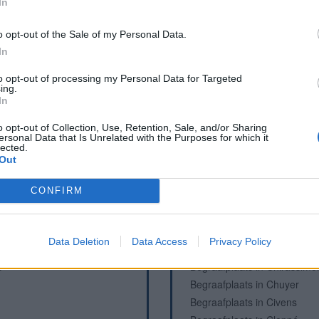
In
Fontein in Charlieu
Begraafplaats in Châtelneuf
o opt-out of the Sale of my Personal Data.
In
Begraafplaats in Châtelus
Begraafplaats in Chausseter
to opt-out of processing my Personal Data for Targeted
Fontein in Chausseterre
ing.
In
Fontein in Chausseterre
Fontein in Chausseterre
o opt-out of Collection, Use, Retention, Sale, and/or Sharing
ersonal Data that Is Unrelated with the Purposes for which it
Fontein in Chavanay
lected.
Begraafplaats in Chavanay
Out
Begraafplaats in Chazelles-
CONFIRM
Begraafplaats in Chenereille
Begraafplaats in Chérier
Begraafplaats in Chérier
Data Deletion
Data Access
Privacy Policy
Begraafplaats in Chevrières
t
Begraafplaats in Chirassimo
Begraafplaats in Chuyer
Begraafplaats in Civens