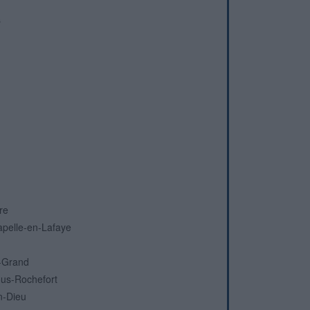
s
re
apelle-en-Lafaye
e-Grand
ous-Rochefort
n-Dieu