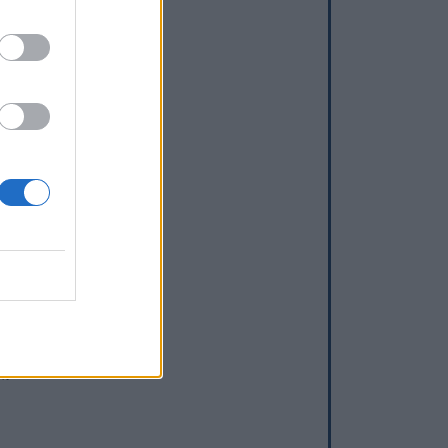
re
sur-Lavieu
s
nt