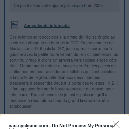
Ce point d'eau a été ajouté par
Erwan F
en 2025
Aanvullende informatie
Ces toilettes sont accolées à la droite de l'église érigée au
centre du village et au bord de la D67. En provenance de
Maclas sur la D19 puis la D67, juste après le carrefour à
gauche avec la petite route venant du lieu-dit Gencenas, au
sortir du virage à droite on arrivera vers l'église érigée côté
droit. Monter sur le trottoir et passer derrière les places de
stationnement pour accéder aux toilettes qui sont accolées
à la droite de l'église. Attention aux deux marches
d'escaliers à descendre devant la porte des toilettes ! N.B. :
Il faut appuyer fort sur le bouton-poussoir du robinet pour
faire couler l'eau et ensuite le jet est si puissant qu'il a
tendance à rebondir au fond du grand lavabo inox et à
éclabousser.
Visuele aanwijzingen
eau-cyclisme.com -
Do Not Process My Personal