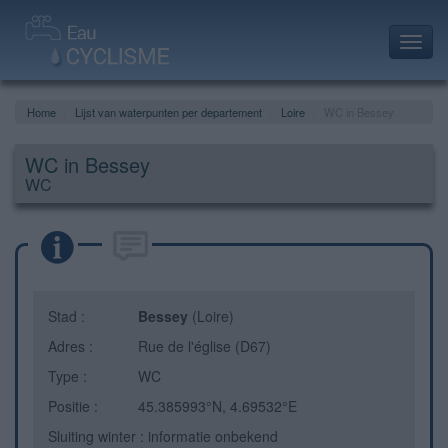
Toggl
navig
Home
Lijst van waterpunten per departement
Loire
WC in Bessey
WC in Bessey
WC
Stad :
Bessey
(Loire)
Adres :
Rue de l'église (D67)
Type :
WC
Positie :
45.385993°N, 4.69532°E
Sluiting winter : informatie onbekend