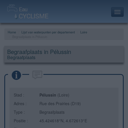
Toggl
navig
Home
Lijst van waterpunten per departement
Loire
Begraafplaats in Pélussin
Begraafplaats in Pélussin
Begraafplaats
Stad :
Pélussin
(Loire)
Adres :
Rue des Prairies (D19)
Type :
Begraafplaats
Positie :
45.424618°N, 4.672613°E