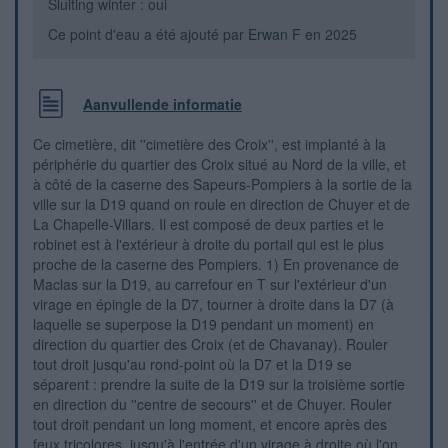
Sluiting winter : oui
Ce point d'eau a été ajouté par
Erwan F
en 2025
Aanvullende informatie
Ce cimetière, dit ''cimetière des Croix'', est implanté à la
périphérie du quartier des Croix situé au Nord de la ville, et
à côté de la caserne des Sapeurs-Pompiers à la sortie de la
ville sur la D19 quand on roule en direction de Chuyer et de
La Chapelle-Villars. Il est composé de deux parties et le
robinet est à l'extérieur à droite du portail qui est le plus
proche de la caserne des Pompiers. 1) En provenance de
Maclas sur la D19, au carrefour en T sur l'extérieur d'un
virage en épingle de la D7, tourner à droite dans la D7 (à
laquelle se superpose la D19 pendant un moment) en
direction du quartier des Croix (et de Chavanay). Rouler
tout droit jusqu'au rond-point où la D7 et la D19 se
séparent : prendre la suite de la D19 sur la troisième sortie
en direction du ''centre de secours'' et de Chuyer. Rouler
tout droit pendant un long moment, et encore après des
feux tricolores, jusqu'à l'entrée d'un virage à droite où l'on