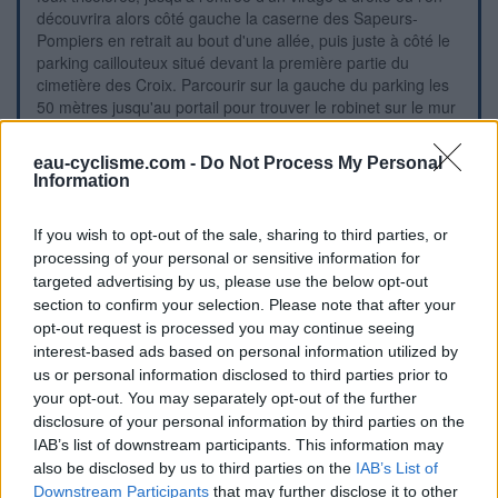
découvrira alors côté gauche la caserne des Sapeurs-
Pompiers en retrait au bout d'une allée, puis juste à côté le
parking caillouteux situé devant la première partie du
cimetière des Croix. Parcourir sur la gauche du parking les
50 mètres jusqu'au portail pour trouver le robinet sur le mur
extérieur à droite du portillon qui jouxte le portail. 2) En
provenance de Chuyer sur la D30 puis la D19, environ 50
eau-cyclisme.com -
Do Not Process My Personal
mètres après la panneau de début de ville, ignorer l'allée
Information
asphaltée en épingle à droite qui mène au deuxième
portail : il n'y a pas de robinet à proximité, mais entrer juste
If you wish to opt-out of the sale, sharing to third parties, or
après sur le parking puis monter jusqu'au premier portail
processing of your personal or sensitive information for
pour trouver le robinet.
targeted advertising by us, please use the below opt-out
section to confirm your selection. Please note that after your
Visuele aanwijzingen
opt-out request is processed you may continue seeing
interest-based ads based on personal information utilized by
us or personal information disclosed to third parties prior to
your opt-out. You may separately opt-out of the further
disclosure of your personal information by third parties on the
IAB’s list of downstream participants. This information may
also be disclosed by us to third parties on the
IAB’s List of
Downstream Participants
that may further disclose it to other