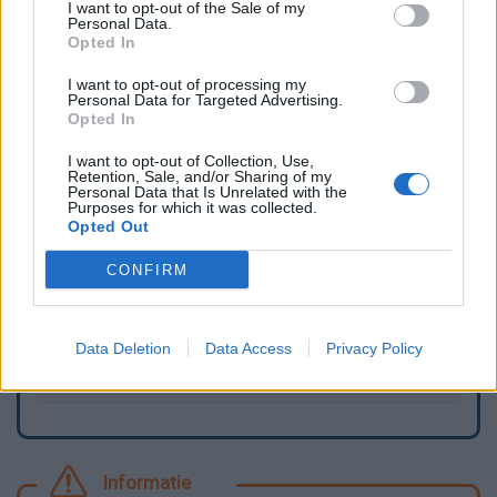
I want to opt-out of the Sale of my
circulation.
Personal Data.
Opted In
Quelques conseils utiles
I want to opt-out of processing my
Personal Data for Targeted Advertising.
La fermeture hivernale
Opted In
I want to opt-out of Collection, Use,
Le point d'eau n'est pas fonctionnel
Retention, Sale, and/or Sharing of my
Personal Data that Is Unrelated with the
Purposes for which it was collected.
Comment ajouter ou modifier un commentaire ?
Opted Out
Je souhaite ajouter un point d'eau
CONFIRM
RGPD : Règlement Général pour la Protection des
Données
Data Deletion
Data Access
Privacy Policy
Les mentions légales
Informatie