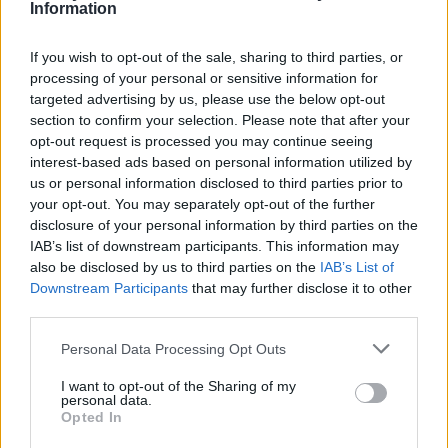
souvent indiqués sur le fléchage local. Le robinet se
Information
trouve en général à proximité du portail (ou de l'un des
portails quand il y en a plusieurs).
If you wish to opt-out of the sale, sharing to third parties, or
processing of your personal or sensitive information for
Les mairies, églises ou offices du tourisme
Les offices du tourisme et/ou mairies mettent parfois à
targeted advertising by us, please use the below opt-out
disposition des toilettes pour les touristes. Vous
section to confirm your selection. Please note that after your
pourrez y remplir vos bidons en toute tranquillité. Les
opt-out request is processed you may continue seeing
Mairies, si elles ne sont pas sur la départementale sont
interest-based ads based on personal information utilized by
souvent mentionnées sur le fléchage interne, et sont
us or personal information disclosed to third parties prior to
faciles à reconnaître quand on passe devant, avec en
your opt-out. You may separately opt-out of the further
façade ''Mairie'' en gros et le drapeau français. Quant
disclosure of your personal information by third parties on the
aux églises, avec leur clocher qui dépasse les autres
IAB’s list of downstream participants. This information may
constructions, elles se voient de loin et il est donc facile
also be disclosed by us to third parties on the
IAB’s List of
d'arriver jusqu'à elles, même si elles ne sont pas sur
Downstream Participants
that may further disclose it to other
une artère principale.
third parties.
Les places de marché
Personal Data Processing Opt Outs
La législation française recommande la présence de
toilettes publiques à proximité des places de marché.
I want to opt-out of the Sharing of my
Dans les villes de taille moyenne, les places de marché
personal data.
Opted In
sont assez facilement trouvables, généralement au
centre du village et proches des grandes artères de