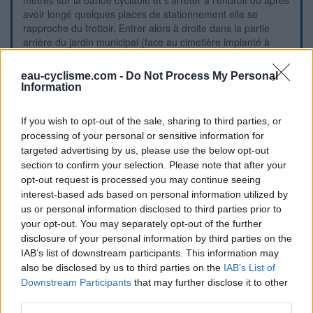
mètres sur la bande cyclable et s'arrêter à l'endroit où après
avoir longé quelques places de stationnement elle se
rapproche du trottoir. Entrer alors à droite dans la partie
arrière du jardin municipal (face au cimetière implanté à
gauche de la rue). On sera face au côté d'un terrain de
basket grillagé. Se diriger vers la gauche sur l'allée en terre
eau-cyclisme.com -
Do Not Process My Personal
battue pour trouver le robinet sur un support en bois (à 20
Information
mètres de la rue) au bout du grillage qui est parallèle à la
rue et vers le coin du terrain de basket.
If you wish to opt-out of the sale, sharing to third parties, or
processing of your personal or sensitive information for
Visuele aanwijzingen
targeted advertising by us, please use the below opt-out
section to confirm your selection. Please note that after your
opt-out request is processed you may continue seeing
interest-based ads based on personal information utilized by
us or personal information disclosed to third parties prior to
your opt-out. You may separately opt-out of the further
disclosure of your personal information by third parties on the
IAB’s list of downstream participants. This information may
also be disclosed by us to third parties on the
IAB’s List of
Downstream Participants
that may further disclose it to other
third parties.