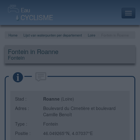
Toggl
navig
Home
Lijst van waterpunten per departement
Loire
Fontein in Roanne
Fontein in Roanne
Fontein
Stad :
Roanne
(Loire)
Adres :
Boulevard du Cimetière et boulevard
Camille Benoît
Type :
Fontein
Positie :
46.049265°N, 4.07037°E