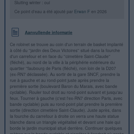
Sluiting winter : oui
Ce point d'eau a été ajouté par
Erwan F
en 2026
Aanvullende informatie
Ce robinet se trouve au coin d'un terrain de basket implanté
à côté du ''jardin des Deux Victoires'' situé dans la fourche
d'un carrefour et en face du ''cimetière Saint-Claude''
(fléché), au nord de la ville à la périphérie extérieure du
quartier ''faubourg de Paris (fléché), non loin de la D207
(ex-RN7 déclassée). Au sortir de la gare SNCF, prendre la
rue à gauche et au rond-point juste après prendre la
première sortie (boulevard Baron du Marais, avec bande
cyclable). Rouler tout droit au rond-point suivant et jusqu'au
feux. Tourner à gauche (c'est l'ex-RN7 direction Paris, avec
bande cyclable) puis au rond-point plat prendre la première
sortie (direction cimetière Saint-Claude). Juste après, dans
la fourche du carrefour à droite on verra une haute statue
blanche dans un triangle végétalisé et devant une haie qui
borde le jardin municipal situé derrière. Continuer quelques