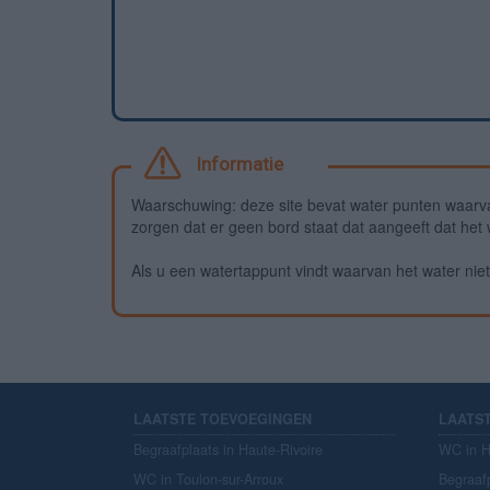
Informatie
Waarschuwing: deze site bevat water punten waarv
zorgen dat er geen bord staat dat aangeeft dat het wa
Als u een watertappunt vindt waarvan het water niet 
LAATSTE TOEVOEGINGEN
LAATS
Begraafplaats in Haute-Rivoire
WC in H
WC in Toulon-sur-Arroux
Begraaf