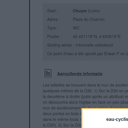
Stad :
Chuyer
(Loire)
Adres :
Place du Charron
Type :
WC
Positie :
45.457178°N, 4.693679°E
Sluiting winter : informatie onbekend
Ce point d'eau a été ajouté par
Erwan F
en 
Aanvullende informatie
Les toilettes se trouvent dans le mur de soutèn
quelques mètres de la D30. 1) Sur la D30 en p
la deuxième à droite (juste après un abribus) en
on découvrira alors l'église en face un peu plus
mur de soutènement de deux séries d'escaliers 
deux portes en bois non identifiées. Il s'agit de
dans le même local, mais seule celle de gauch
eau-cycli
la D30). 2) Sur la D30 en provenance du col de