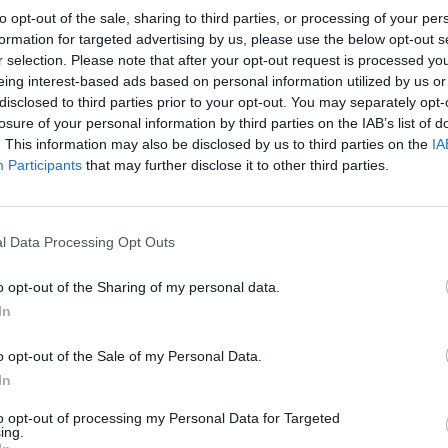
 en Y qui mène à l'église. La
to opt-out of the sale, sharing to third parties, or processing of your per
ontant vers le portail de l'église
formation for targeted advertising by us, please use the below opt-out s
res de la D30).
r selection. Please note that after your opt-out request is processed y
Meld een fout
Ee
eing interest-based ads based on personal information utilized by us or
disclosed to third parties prior to your opt-out. You may separately opt-
losure of your personal information by third parties on the IAB’s list of
. This information may also be disclosed by us to third parties on the
IA
Participants
that may further disclose it to other third parties.
l Data Processing Opt Outs
o opt-out of the Sharing of my personal data.
In
o opt-out of the Sale of my Personal Data.
In
to opt-out of processing my Personal Data for Targeted
ing.