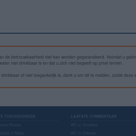
an de betrouwbaarheid niet kan worden gegarandeerd. Voordat u gebru
ter niet drinkbaar is en dat u zich niet begeeft op privé terrein.
drinkbaar of niet toegankelijk is, dank u om dit te melden, zodat deze 
TE TOEVOEGINGEN
LAATSTE COMMENTAAR
aute-Rivoire
WC in Viricelles
plaats in Meys
WC in Odenas