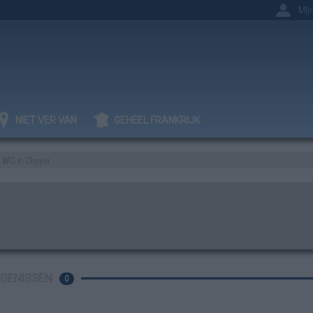
Mij
NIET VER VAN
GEHEEL FRANKRIJK
WC in Chuyer
IGENISSEN
0