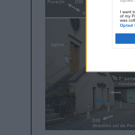
Opted 
I want t
of my P
was col
Opted 