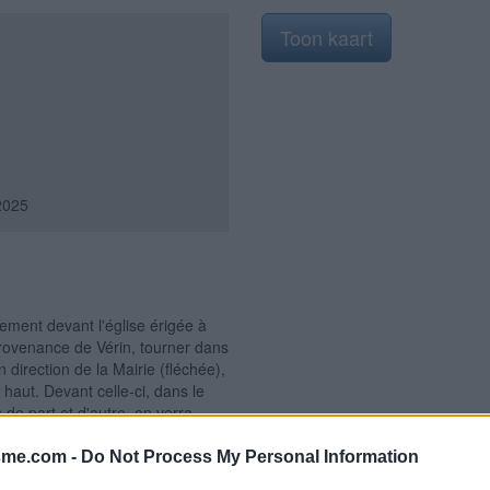
Toon kaart
2025
ement devant l'église érigée à
rovenance de Vérin, tourner dans
 direction de la Mairie (fléchée),
 haut. Devant celle-ci, dans le
de part et d'autre, on verra
 celles des toilettes qui donnent
e est en service (à 40 mètres de
sme.com -
Do Not Process My Personal Information
 Pavezin, dans le centre du