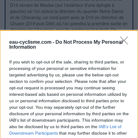
D19 venant de Maclas (sur l'extérieur d'une épingle à
gauche) où l'on suivra la direction du quartier Notre-Dame
et de Chavanay, un rond-point avec la D19 en direction de
Chuyer (D19 puis D30) où l'on prendra la première sortie en
direction de Chavanay, ensuite continuer tout droit. On
dépassera l'une des deux églises de la ville, l'église Notre-
Dame érigée côté droit, puis juste après la place au fond de
eau-cyclisme.com -
Do Not Process My Personal
Information
laquelle il y a l'Hôtel de Ville. Après cette dernière, s'arrêter
juste avant la première rue adjacente à droite : on sera
devant le portail du cimetière Notre-Dame à la fin de son
If you wish to opt-out of the sale, sharing to third parties, or
long et grand parking.
processing of your personal or sensitive information for
targeted advertising by us, please use the below opt-out
section to confirm your selection. Please note that after your
Visuele aanwijzingen
opt-out request is processed you may continue seeing
interest-based ads based on personal information utilized by
us or personal information disclosed to third parties prior to
your opt-out. You may separately opt-out of the further
disclosure of your personal information by third parties on the
IAB’s list of downstream participants. This information may
also be disclosed by us to third parties on the
IAB’s List of
Downstream Participants
that may further disclose it to other