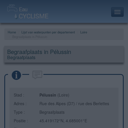
Toggl
navig
Home
Lijst van waterpunten per departement
Loire
Begraafplaats in Pélussin
Begraafplaats in Pélussin
Begraafplaats
Stad :
Pélussin
(Loire)
Adres :
Rue des Alpes (D7) / rue des Berlettes
Type :
Begraafplaats
Positie :
45.419172°N, 4.685001°E