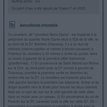
Sluiting winter : oui
Ce point d'eau a été ajouté par
Erwan F
en 2025
Aanvullende informatie
Ce cimetière, dit ''cimetière Notre-Dame'', est implanté à la
périphérie du quartier Notre-Dame situé à l'Est de la ville, et
au bord de la D7 direction Chavanay. Il y a un duo de
robinets (robinet-papillon et robinet à bouton-poussoir) à
l'intérieur du cimetière à 30 mètres à droite du portail, dans
un recoin à gauche de la première allée transverse
(gravillonnée). 1) En provenance de Saint-Michel-sur-Rhône
sur la D34, au rond-point avec la D7 venant à gauche de
Chavanay, prendre la première sortie en direction du
centre-ville sur la D7. Le cimetière est implanté plus loin
côté gauche derrière la première rue adjacente. Entrer et se
diriger aussitôt vers la droite pour trouver les deux robinets
fixés sur un pan de mur sur le côté gauche de cette allée
dans un recoin avec un caveau. 2) En provenance du col de
Pavezin sur la D7, traverser toute la ville sur cette D7. On
rencontrera successivement un carrefour à droite avec la