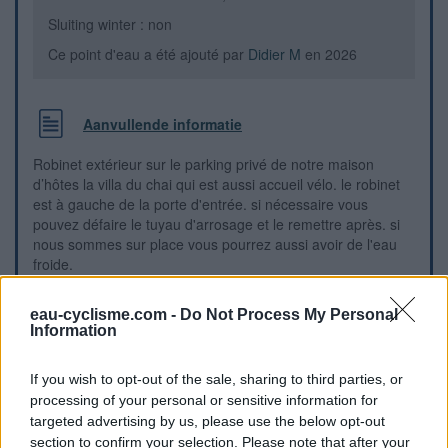
Sluiting winter : non
Ce point d'eau a été ajouté par
Didier M
en 2026
Aanvullende informatie
Robinet extérieur sur le parking privé de notre maison
d’hôtes la villa du chai qui est aussi accueil vélo. le robinet
est à gauche de la porte d'entrée. si nécessaire vous
pouvez défaire le tuyau d'arrosage et le remettre après. si
nous sommes sur place vous pourrez aussi avoir de l'eau
froide.
eau-cyclisme.com -
Do Not Process My Personal
Visuele aanwijzingen
Information
If you wish to opt-out of the sale, sharing to third parties, or
processing of your personal or sensitive information for
targeted advertising by us, please use the below opt-out
section to confirm your selection. Please note that after your