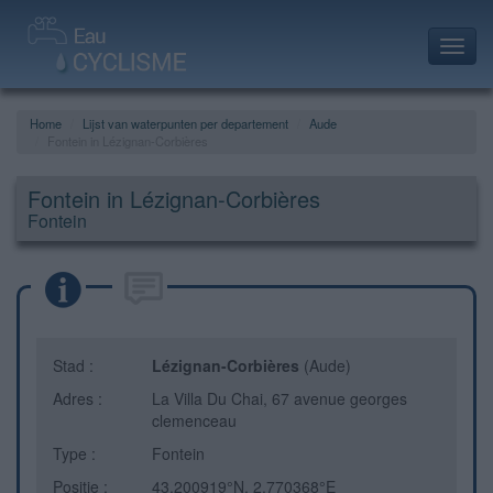
Toggl
navig
Home
Lijst van waterpunten per departement
Aude
Fontein in Lézignan-Corbières
Fontein in Lézignan-Corbières
Fontein
Stad :
Lézignan-Corbières
(Aude)
Adres :
La Villa Du Chai, 67 avenue georges
clemenceau
Type :
Fontein
Positie :
43.200919°N, 2.770368°E