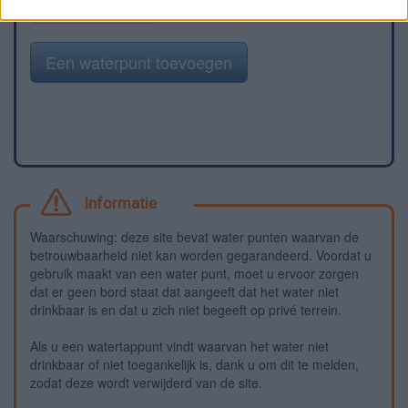
Meld een fout
Een waterpunt toevoegen
Informatie
Waarschuwing: deze site bevat water punten waarvan de
betrouwbaarheid niet kan worden gegarandeerd. Voordat u
gebruik maakt van een water punt, moet u ervoor zorgen
dat er geen bord staat dat aangeeft dat het water niet
drinkbaar is en dat u zich niet begeeft op privé terrein.
Als u een watertappunt vindt waarvan het water niet
drinkbaar of niet toegankelijk is, dank u om dit te melden,
zodat deze wordt verwijderd van de site.