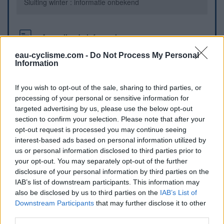
Sluiting winter : informatie onbekend
Aanvullende informatie
eau-cyclisme.com -
Do Not Process My Personal
Robinet juste derrière le mur du jardin devant l'église.
Information
Visuele aanwijzingen
If you wish to opt-out of the sale, sharing to third parties, or
processing of your personal or sensitive information for
targeted advertising by us, please use the below opt-out
section to confirm your selection. Please note that after your
opt-out request is processed you may continue seeing
interest-based ads based on personal information utilized by
us or personal information disclosed to third parties prior to
your opt-out. You may separately opt-out of the further
disclosure of your personal information by third parties on the
IAB’s list of downstream participants. This information may
also be disclosed by us to third parties on the
IAB’s List of
Toon kaart
Downstream Participants
that may further disclose it to other
third parties.