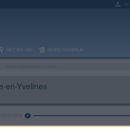
Mij
NIET VER VAN
GEHEEL FRANKRIJK
s
Fontein in Clairefontaine-en-Yvelines
ne-en-Yvelines
IGENISSEN
0