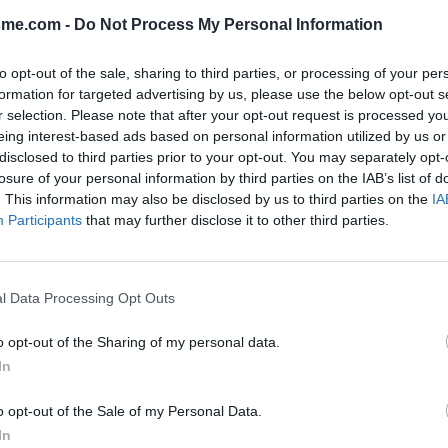
sme.com -
Do Not Process My Personal Information
Toon kaart
Yvelines)
to opt-out of the sale, sharing to third parties, or processing of your per
formation for targeted advertising by us, please use the below opt-out s
r selection. Please note that after your opt-out request is processed y
eing interest-based ads based on personal information utilized by us or
disclosed to third parties prior to your opt-out. You may separately opt-
losure of your personal information by third parties on the IAB’s list of
. This information may also be disclosed by us to third parties on the
IA
Participants
that may further disclose it to other third parties.
ernier virage avant la montée vers
rection Clairefontaine-
a une manivelle à tourner
l Data Processing Opt Outs
o opt-out of the Sharing of my personal data.
In
o opt-out of the Sale of my Personal Data.
In