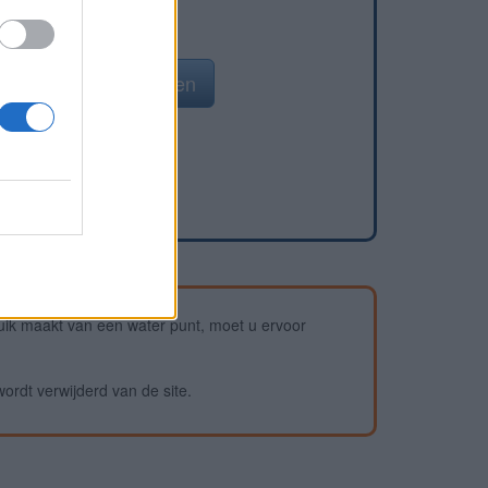
n waterpunt toevoegen
ik maakt van een water punt, moet u ervoor
wordt verwijderd van de site.