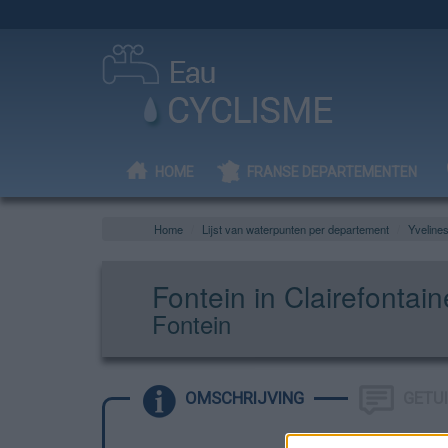
HOME
FRANSE DEPARTEMENTEN
Home
Lijst van waterpunten per departement
Yveline
Fontein in Clairefontai
Fontein
OMSCHRIJVING
GETU