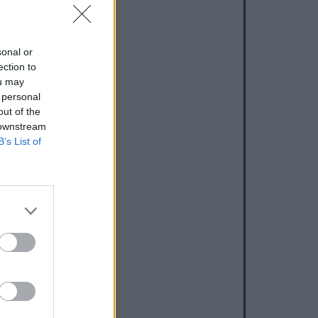
sonal or
ection to
ou may
 personal
out of the
 downstream
B’s List of