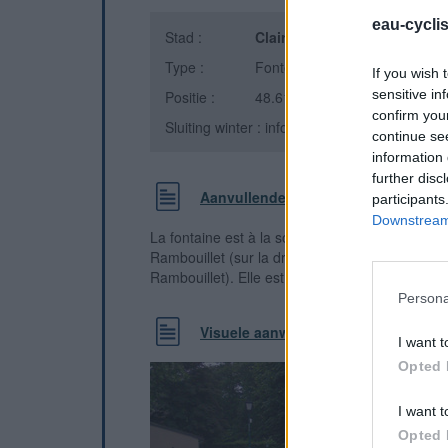
eau-cycli
Stad :
Clairefontaine-en-Yvelines
(
Type :
Fontein
If you wish 
sensitive in
Positie :
48.61979°N, 1.904764°E
confirm you
Sluiting winter : informatie onbekend
continue se
information 
further disc
Aanvullende informatie
participants
Downstream 
La fontaine est à la sortie de la ville dans le d
Rambouillet (sur la droite de la route dans la di
Rambouillet). Elle est au pied d'un arbre, il y 
Persona
Visuele aanwijzingen
I want t
Opted 
I want t
Opted 