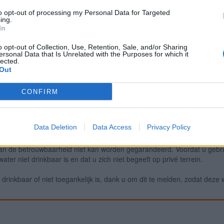
to opt-out of processing my Personal Data for Targeted
ing.
In
Meld een fout
Ee
o opt-out of Collection, Use, Retention, Sale, and/or Sharing
ersonal Data that Is Unrelated with the Purposes for which it
lected.
Out
CONFIRM
Data Deletion
Data Access
Privacy Policy
an de betrouwbaarheid niet kan worden gegarandeerd. Voordat u gebru
ter niet drinkbaar is en dat u zich niet begeeft op privé terrein.
drinkbaar of niet toegankelijk is, dank u om dit te melden, zodat deze 