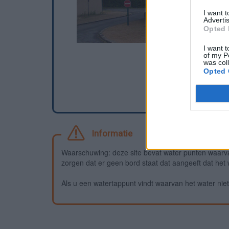
I want 
Advertis
Opted 
I want t
of my P
was col
Opted 
Informatie
Waarschuwing: deze site bevat water punten waarv
zorgen dat er geen bord staat dat aangeeft dat het wa
Als u een watertappunt vindt waarvan het water niet 