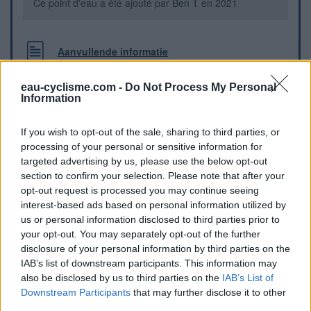
Ce point d'eau a été ajouté par
Ben T
en 2021
Aanvullende informatie
Fontaine située en face de la Biocoop, au niveau du feu
eau-cyclisme.com -
Do Not Process My Personal
rouge
Information
Visuele aanwijzingen
If you wish to opt-out of the sale, sharing to third parties, or
processing of your personal or sensitive information for
targeted advertising by us, please use the below opt-out
section to confirm your selection. Please note that after your
opt-out request is processed you may continue seeing
interest-based ads based on personal information utilized by
us or personal information disclosed to third parties prior to
your opt-out. You may separately opt-out of the further
disclosure of your personal information by third parties on the
IAB’s list of downstream participants. This information may
also be disclosed by us to third parties on the
IAB’s List of
Downstream Participants
that may further disclose it to other
Toon kaart
third parties.