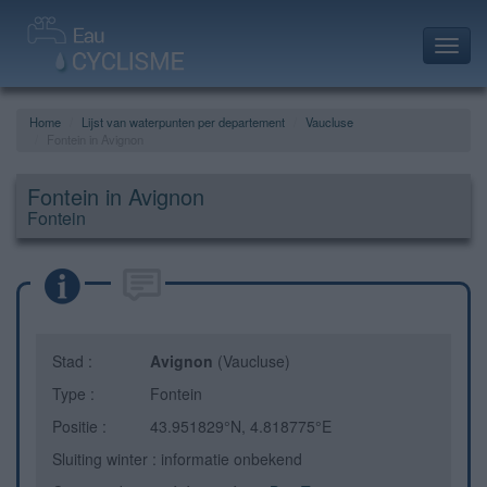
Toggl
navig
Home
Lijst van waterpunten per departement
Vaucluse
Fontein in Avignon
Fontein in Avignon
Fontein
Stad :
Avignon
(Vaucluse)
Type :
Fontein
Positie :
43.951829°N, 4.818775°E
Sluiting winter : informatie onbekend