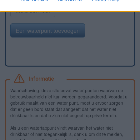
Meld een fout
Een waterpunt toevoegen
Informatie
Waarschuwing: deze site bevat water punten waarvan de
betrouwbaarheid niet kan worden gegarandeerd. Voordat u
gebruik maakt van een water punt, moet u ervoor zorgen
dat er geen bord staat dat aangeeft dat het water niet
drinkbaar is en dat u zich niet begeeft op privé terrein.
Als u een watertappunt vindt waarvan het water niet
drinkbaar of niet toegankelijk is, dank u om dit te melden,