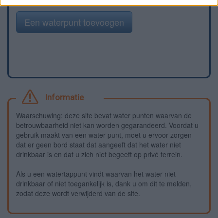
Een waterpunt toevoegen
Informatie
Waarschuwing: deze site bevat water punten waarvan de
betrouwbaarheid niet kan worden gegarandeerd. Voordat u
gebruik maakt van een water punt, moet u ervoor zorgen
dat er geen bord staat dat aangeeft dat het water niet
drinkbaar is en dat u zich niet begeeft op privé terrein.
Als u een watertappunt vindt waarvan het water niet
drinkbaar of niet toegankelijk is, dank u om dit te melden,
zodat deze wordt verwijderd van de site.