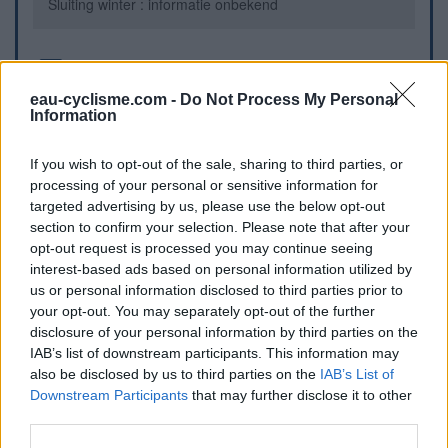
Sluiting winter : informatie onbekend
Aanvullende informatie
eau-cyclisme.com -
Do Not Process My Personal
Eau de source libre d'accès sur terrain de boule.
Information
If you wish to opt-out of the sale, sharing to third parties, or
Visuele aanwijzingen
processing of your personal or sensitive information for
targeted advertising by us, please use the below opt-out
section to confirm your selection. Please note that after your
opt-out request is processed you may continue seeing
interest-based ads based on personal information utilized by
us or personal information disclosed to third parties prior to
your opt-out. You may separately opt-out of the further
disclosure of your personal information by third parties on the
IAB’s list of downstream participants. This information may
also be disclosed by us to third parties on the
IAB’s List of
Toon kaart
Downstream Participants
that may further disclose it to other
third parties.