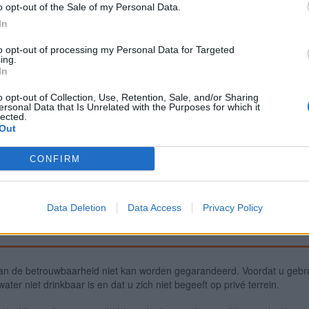
o opt-out of the Sale of my Personal Data.
In
Meld een fout
Ee
to opt-out of processing my Personal Data for Targeted
ing.
In
o opt-out of Collection, Use, Retention, Sale, and/or Sharing
ersonal Data that Is Unrelated with the Purposes for which it
lected.
Out
CONFIRM
Data Deletion
Data Access
Privacy Policy
an de betrouwbaarheid niet kan worden gegarandeerd. Voordat u gebru
ter niet drinkbaar is en dat u zich niet begeeft op privé terrein.