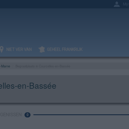
Mij
NIET VER VAN
GEHEEL FRANKRIJK
t-Marne
Begraafplaats in Courcelles-en-Bassée
elles-en-Bassée
IGENISSEN
0