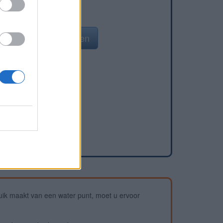
n waterpunt toevoegen
ik maakt van een water punt, moet u ervoor