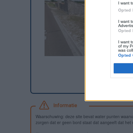
I want t
Opted 
I want 
Advertis
Opted 
I want t
of my P
was col
Opted 
Informatie
Waarschuwing: deze site bevat water punten waarv
zorgen dat er geen bord staat dat aangeeft dat het wa