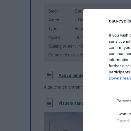
Stad :
Courcelles-en-Bassée
(Seine
Adres :
1 Route de salins
eau-cycli
Type :
Begraafplaats
If you wish 
Positie :
48.407437°N, 3.058869°E
sensitive in
Sluiting winter : informatie onbekend
confirm you
continue se
Ce point d'eau a été ajouté par
Jj D
en 2020
information 
further disc
participants
Aanvullende informatie
Downstream 
A gauche en entrant depuis le parking
Persona
Visuele aanwijzingen
I want t
Opted 