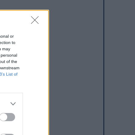
sonal or
ection to
ou may
 personal
out of the
 downstream
B’s List of