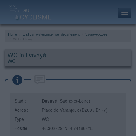
Toggl
navig
Home
Lijst van waterpunten per departement
Saône-et-Loire
WC in Davayé
WC in Davayé
WC
Stad :
Davayé
(Saône-et-Loire)
Adres :
Place de Varanjoux (D209 / D177)
Type :
WC
Positie :
46.302729°N, 4.741864°E