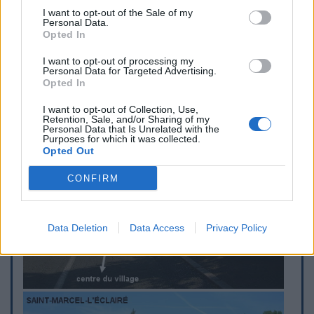
mètres de la D38). Entrer et faire huit pas sur la gauche
I want to opt-out of the Sale of my
(allée en herbe) pour trouver le deuxième robinet dans le
Personal Data.
coin.
Opted In
I want to opt-out of processing my
Personal Data for Targeted Advertising.
Visuele aanwijzingen
Opted In
I want to opt-out of Collection, Use,
Retention, Sale, and/or Sharing of my
Personal Data that Is Unrelated with the
Purposes for which it was collected.
Opted Out
CONFIRM
Data Deletion
Data Access
Privacy Policy