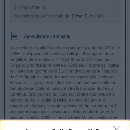
Sluiting winter : oui
Ce point d'eau a été ajouté par
Erwan F
en 2026
Aanvullende informatie
Le cimetière est situé à côté du rond-point entre la D38 et la
D38E1 qui traverse le centre du village. Il comporte deux
portails et deux robinets. 1) À partir de la D27 dans Saint-
Forgeux, prendre la ''montée du Château'' à côté de l'église
(qui est en surplomb de la D27) en direction de la chapelle
de Grévilly, virer ensuite à gauche en suivant le fléchage.
Peu après il n'y a plus de flèche et il ne faut pas continuer
tout droit (rue Cotton) mais prendre la branche droite du
carrefour. Ensuite c'est toujours tout droit en continuant à
monter. Après le replat et l'allée à droite menant à la
chapelle de Grévilly, la route redescend. Au carrefour en T
en bas (presque sous le viaduc de l'autoroute) tourner à
gauche : c'est la D38E1 direction Saint-Marcel-l'Éclairé (en
sens inverse, il y a deux flèches pour Saint-Forgeux). Donc
en provenance de Saint-Forgeux par l'itinéraire ci-dessus