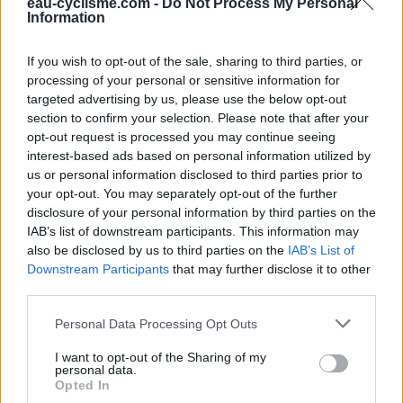
eau-cyclisme.com -
Do Not Process My Personal
décrit, traverser tout le centre bourg sur la D38E1 puis juste
Information
avant le rond-point qui est annoncé par un panneau,
prendre en Y à droite l'allée de 15 mètres qui dessert le
If you wish to opt-out of the sale, sharing to third parties, or
premier portail du cimetière (portail du haut). On trouvera le
processing of your personal or sensitive information for
premier robinet à l'intérieur tout de suite à gauche. 2) En
targeted advertising by us, please use the below opt-out
sortant de la gare SNCF de Tarare, tourner tout de suite à
section to confirm your selection. Please note that after your
gauche puis dans la première à gauche pour passer de
opt-out request is processed you may continue seeing
l'autre côté de la voie ferrée (si l'on descend du train sur le
interest-based ads based on personal information utilized by
quai B direction Roanne, prendre la passerelle en direction
us or personal information disclosed to third parties prior to
de l'Hôpital puis partir à droite pour trouver l'allée des
Mûriers). Ensuite tourner dans la première à droite (allée
your opt-out. You may separately opt-out of the further
des Mûriers). Cette rue monte avec une pente culminant à
disclosure of your personal information by third parties on the
18-20 % et débouche sur la D38 après deux rochers barrant
IAB’s list of downstream participants. This information may
l'accès aux véhicules (d'où le panneau ''voie sans issue'' au
also be disclosed by us to third parties on the
IAB’s List of
début du dernier tronçon, le plus pentu). Traverser avec la
Downstream Participants
that may further disclose it to other
plus grande prudence (mauvaise visibilité) pour prendre la
third parties.
D38 à gauche (en direction de Saint-Marcel-l'Éclairé) après
ce raccourci. Donc en provenance de Tarare sur la D38, au
Personal Data Processing Opt Outs
niveau du panneau annonçant le rond-point et juste avant
un abribus côté gauche, tourner en épingle à gauche dans
I want to opt-out of the Sharing of my
personal data.
l'allée en courbe qui descend vers la ''place du Cimetière''
Opted In
en cul-de sac et le deuxième portail (portail du bas, à 50