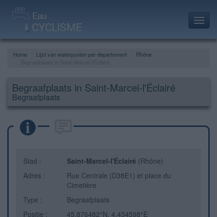
Toggl
navig
Home
Lijst van waterpunten per departement
Rhône
Begraafplaats in Saint-Marcel-l'Éclairé
Begraafplaats in Saint-Marcel-l'Éclairé
Begraafplaats
Stad :
Saint-Marcel-l'Éclairé
(Rhône)
Adres :
Rue Centrale (D38E1) et place du
Cimetière
Type :
Begraafplaats
Positie :
45.876482°N, 4.434598°E