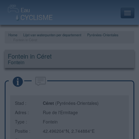
Toggl
navig
Home
Lijst van waterpunten per departement
Pyrénées-Orientales
Fontein in Céret
Fontein in Céret
Fontein
Stad :
Céret
(Pyrénées-Orientales)
Adres :
Rue de l'Ermitage
Type :
Fontein
Positie :
42.496204°N, 2.744884°E