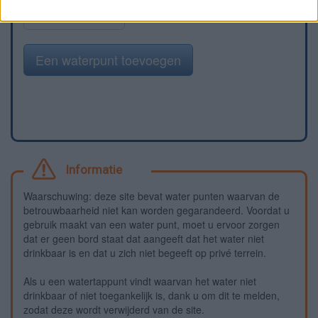
Meld een fout
Een waterpunt toevoegen
Informatie
Waarschuwing: deze site bevat water punten waarvan de
betrouwbaarheid niet kan worden gegarandeerd. Voordat u
gebruik maakt van een water punt, moet u ervoor zorgen
dat er geen bord staat dat aangeeft dat het water niet
drinkbaar is en dat u zich niet begeeft op privé terrein.
Als u een watertappunt vindt waarvan het water niet
drinkbaar of niet toegankelijk is, dank u om dit te melden,
zodat deze wordt verwijderd van de site.