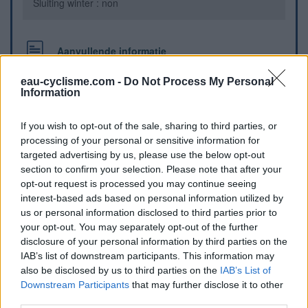
Sluiting winter : non
Aanvullende informatie
Au départ du col de Llauro, à l’entrée de la petite rue en
eau-cyclisme.com -
Do Not Process My Personal
face du parking du pont du diable
Information
If you wish to opt-out of the sale, sharing to third parties, or
Visuele aanwijzingen
processing of your personal or sensitive information for
targeted advertising by us, please use the below opt-out
section to confirm your selection. Please note that after your
opt-out request is processed you may continue seeing
interest-based ads based on personal information utilized by
us or personal information disclosed to third parties prior to
your opt-out. You may separately opt-out of the further
disclosure of your personal information by third parties on the
IAB’s list of downstream participants. This information may
also be disclosed by us to third parties on the
IAB’s List of
Downstream Participants
that may further disclose it to other
Toon kaart
third parties.