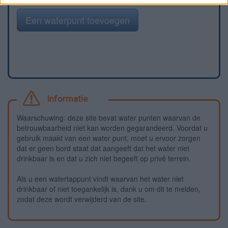
Een waterpunt toevoegen
Informatie
Waarschuwing: deze site bevat water punten waarvan de
betrouwbaarheid niet kan worden gegarandeerd. Voordat u
gebruik maakt van een water punt, moet u ervoor zorgen
dat er geen bord staat dat aangeeft dat het water niet
drinkbaar is en dat u zich niet begeeft op privé terrein.
Als u een watertappunt vindt waarvan het water niet
drinkbaar of niet toegankelijk is, dank u om dit te melden,
zodat deze wordt verwijderd van de site.