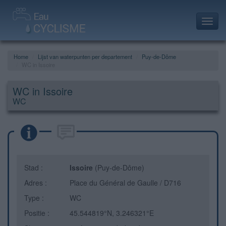
Toggl
navig
Home
Lijst van waterpunten per departement
Puy-de-Dôme
WC in Issoire
WC in Issoire
WC
Stad :
Issoire
(Puy-de-Dôme)
Adres :
Place du Général de Gaulle / D716
Type :
WC
Positie :
45.544819°N, 3.246321°E