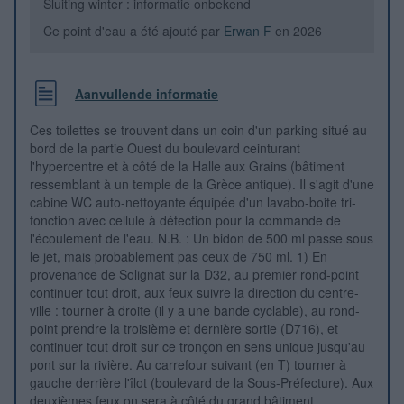
Sluiting winter : informatie onbekend
Ce point d'eau a été ajouté par
Erwan F
en 2026
Aanvullende informatie
Ces toilettes se trouvent dans un coin d'un parking situé au
bord de la partie Ouest du boulevard ceinturant
l'hypercentre et à côté de la Halle aux Grains (bâtiment
ressemblant à un temple de la Grèce antique). Il s'agit d'une
cabine WC auto-nettoyante équipée d'un lavabo-boite tri-
fonction avec cellule à détection pour la commande de
l'écoulement de l'eau. N.B. : Un bidon de 500 ml passe sous
le jet, mais probablement pas ceux de 750 ml. 1) En
provenance de Solignat sur la D32, au premier rond-point
continuer tout droit, aux feux suivre la direction du centre-
ville : tourner à droite (il y a une bande cyclable), au rond-
point prendre la troisième et dernière sortie (D716), et
continuer tout droit sur ce tronçon en sens unique jusqu'au
pont sur la rivière. Au carrefour suivant (en T) tourner à
gauche derrière l'îlot (boulevard de la Sous-Préfecture). Aux
deuxièmes feux on sera à côté du grand bâtiment