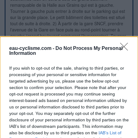
remarquable de la Halle aux Grains qui est à gauche.
Tourner à gauche puis entrer à droite sur le parking qui est
sur la grande place. Le petit bâtiment des toilettes est situé
tout de suite à droite. 2) À partir de la gare SNCF, prendre
l'avenue de la Gare en face puis au rond-point tourner à
gauche (grand boulevard ceinturant l'hypercentre). Tourner
dans la première à droite (rue des Fours, en sens unique,
c'est un raccourci) et rouler tout droit jusqu'aux feux où l'on
eau-cyclisme.com -
Do Not Process My Personal
Information
retrouve le boulevard ceinturant l'hypercentre. Tourner à
droite pour arriver aux feux suivants à côté de la Halle aux
Grains comme au point 1 et trouver les toilettes. P.S.: En
If you wish to opt-out of the sale, sharing to third parties, or
continuant dans le boulevard et en roulant toujours tout droit
processing of your personal or sensitive information for
on pourra beaucoup plus loin rejoindre la D713.
targeted advertising by us, please use the below opt-out
section to confirm your selection. Please note that after your
opt-out request is processed you may continue seeing
Visuele aanwijzingen
interest-based ads based on personal information utilized by
us or personal information disclosed to third parties prior to
your opt-out. You may separately opt-out of the further
disclosure of your personal information by third parties on the
IAB’s list of downstream participants. This information may
also be disclosed by us to third parties on the
IAB’s List of