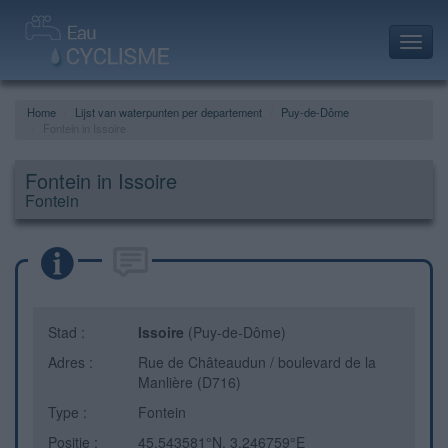
Toggl
navig
Home
Lijst van waterpunten per departement
Puy-de-Dôme
Fontein in Issoire
Fontein in Issoire
Fontein
Stad :
Issoire
(Puy-de-Dôme)
Adres :
Rue de Châteaudun / boulevard de la
Manlière (D716)
Type :
Fontein
Positie :
45.543581°N, 3.246759°E