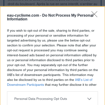
droit du boulevard. Après la rue en sens interdit, s'arrêter au
niveau de la rue suivante : la borne est face à soi, sous la
flèche indiquant la Tour de l'Horloge. N.B.1 : Pour faire
eau-cyclisme.com -
Do Not Process My Personal
couler l'eau, tourner la molette d'un quart de tour vers
Information
l'arrière et la maintenir dans cette position jusqu'à ce que
l'eau coule (cela dure un certain temps et sans que l'on
If you wish to opt-out of the sale, sharing to third parties, or
entende de bruit). N.B.2 : Quelques mètres plus loin dans
processing of your personal or sensitive information for
cette rue il y a des urinoirs publics côté gauche. 2) À partir
targeted advertising by us, please use the below opt-out
de la gare SNCF, prendre l'avenue de la Gare en face puis
section to confirm your selection. Please note that after your
au rond-point tourner à gauche (partie Est du grand
opt-out request is processed you may continue seeing
boulevard ceinturant l'hypercentre). Tourner dans la
première à droite (rue des Fours, en sens unique, c'est un
interest-based ads based on personal information utilized by
raccourci) et rouler tout droit jusqu'aux feux où l'on retrouve
us or personal information disclosed to third parties prior to
le boulevard ceinturant l'hypercentre. Tourner à droite puis
your opt-out. You may separately opt-out of the further
s'arrêter au début de la rue adjacente à droite pour trouver
disclosure of your personal information by third parties on the
la borne. P.S. : En continuant dans le boulevard et en
IAB’s list of downstream participants. This information may
roulant toujours tout droit on pourra beaucoup plus loin
also be disclosed by us to third parties on the
IAB’s List of
rejoindre la D713 direction Saint-Yvoine.
Downstream Participants
that may further disclose it to other
third parties.
Visuele aanwijzingen
Personal Data Processing Opt Outs