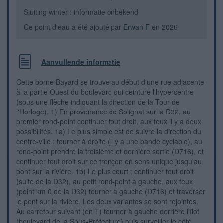
Sluiting winter : informatie onbekend
Ce point d'eau a été ajouté par
Erwan F
en 2026
Aanvullende informatie
Cette borne Bayard se trouve au début d'une rue adjacente
à la partie Ouest du boulevard qui ceinture l'hypercentre
(sous une flèche indiquant la direction de la Tour de
l'Horloge). 1) En provenance de Solignat sur la D32, au
premier rond-point continuer tout droit, aux feux il y a deux
possibilités. 1a) Le plus simple est de suivre la direction du
centre-ville : tourner à droite (il y a une bande cyclable), au
rond-point prendre la troisième et dernière sortie (D716), et
continuer tout droit sur ce tronçon en sens unique jusqu'au
pont sur la rivière. 1b) Le plus court : continuer tout droit
(suite de la D32), au petit rond-point à gauche, aux feux
(point km 0 de la D32) tourner à gauche (D716) et traverser
le pont sur la rivière. Les deux variantes se sont rejointes.
Au carrefour suivant (en T) tourner à gauche derrière l'îlot
(boulevard de la Sous-Préfecture) puis surveiller le côté