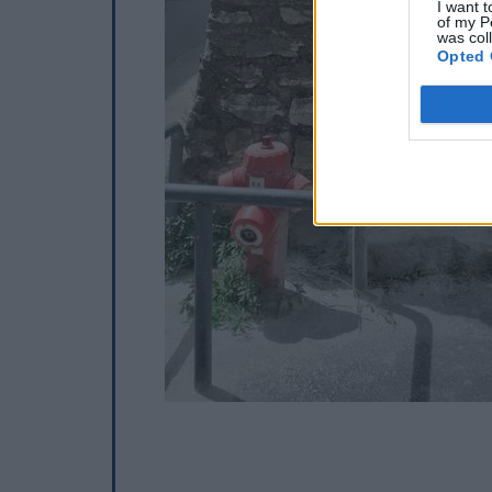
I want t
of my P
was col
Opted 