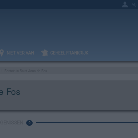
Mij
NIET VER VAN
GEHEEL FRANKRIJK
Fontein in Saint-Jean de Fos
de Fos
IGENISSEN
0