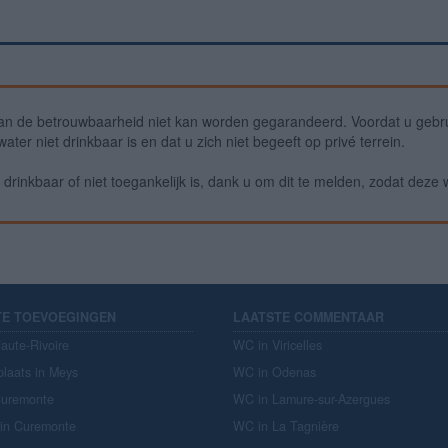
an de betrouwbaarheid niet kan worden gegarandeerd. Voordat u gebru
ter niet drinkbaar is en dat u zich niet begeeft op privé terrein.
drinkbaar of niet toegankelijk is, dank u om dit te melden, zodat deze 
TE TOEVOEGINGEN
LAATSTE COMMENTAAR
aute-Rivoire
WC in Viricelles
plaats in Meys
WC in Odenas
Curemonte
WC in Lamure-sur-Azergues
 in Curemonte
WC in La Tagnière