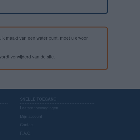
ik maakt van een water punt, moet u ervoor
wordt verwijderd van de site.
SNELLE TOEGANG
Laatste toevoegingen
Mijn account
Contact
F.A.Q.