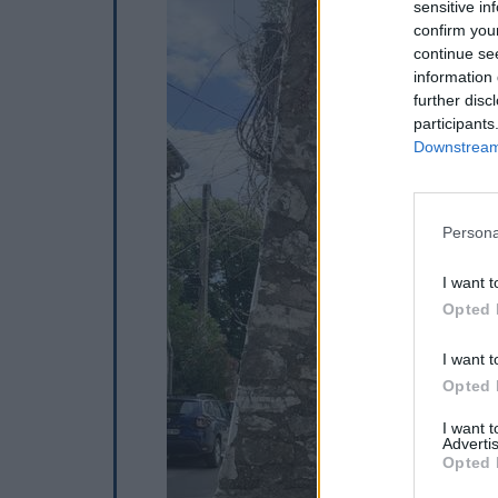
sensitive in
confirm you
continue se
information 
further disc
participants
Downstream 
Persona
I want t
Opted 
I want t
Opted 
I want 
Advertis
Opted 