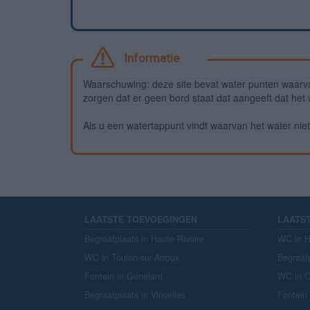
Informatie
Waarschuwing: deze site bevat water punten waarv
zorgen dat er geen bord staat dat aangeeft dat het wa
Als u een watertappunt vindt waarvan het water niet 
LAATSTE TOEVOEGINGEN
LAATS
Begraafplaats in Haute-Rivoire
WC in H
WC in Toulon-sur-Arroux
Begraaf
Fontein in Génelard
WC in 
Begraafplaats in Viricelles
Fontein