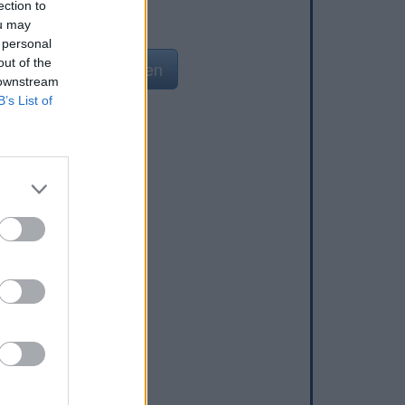
ection to
ou may
 personal
out of the
n waterpunt toevoegen
 downstream
B’s List of