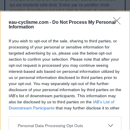
qui est implanté côté droit. Entrer par ce portillon (trois
marches d'escaliers) qui est à côté de l'angle du cimetière,
pour trouver la borne tout de suite à gauche dans le coin.
P.S. : L'allée qui longe le côté du cimetière dessert sa partie
eau-cyclisme.com -
Do Not Process My Personal
Information
la plus récente, qui n'a pas de robinet.
If you wish to opt-out of the sale, sharing to third parties, or
Visuele aanwijzingen
processing of your personal or sensitive information for
targeted advertising by us, please use the below opt-out
section to confirm your selection. Please note that after your
opt-out request is processed you may continue seeing
interest-based ads based on personal information utilized by
us or personal information disclosed to third parties prior to
your opt-out. You may separately opt-out of the further
disclosure of your personal information by third parties on the
IAB’s list of downstream participants. This information may
also be disclosed by us to third parties on the
IAB’s List of
Downstream Participants
that may further disclose it to other
third parties.
Personal Data Processing Opt Outs