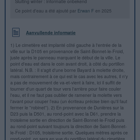
Sluiting winter : informatie onbekend
Ce point d'eau a été ajouté par
Erwan F
en 2025
Aanvullende informatie
1) Le cimetière est implanté côté gauche à l'entrée de la
ville sur la D105 en provenance de Saint-Bonnet-le-Froid,
juste après le panneau marquant le début de la ville. Le
point d'eau est dans le coin avant droit, à côté du portillon
latéral. N.B. : Il s'agit d'une borne Bayard à molette droite,
mais contrairement à ce qui est le cas avec les autres, il n'y
a pas de mouvement de va-et-vient à faire, ici il suffit de
tourner d'un quart de tour vers l'arrière pour faire couler
l'eau, et il ne faut pas oublier de ramener la molette vers
l'avant pour couper l'eau (un écriteau précise bien qu'il faut
fermer le ''robinet''). 2) En provenance de Dunières sur la
D23 puis la D501, au rond-point avec la D61, prendre la
troisième sortie en direction de Saint-Bonnet-le-Froid puis
au rond-point suivant toujours la direction de Saint-Bonnet-
le-Froid : D105, troisième sortie. Quelques mètres après ce
rond-point, on sera en vue du portillon latéral du cimetière