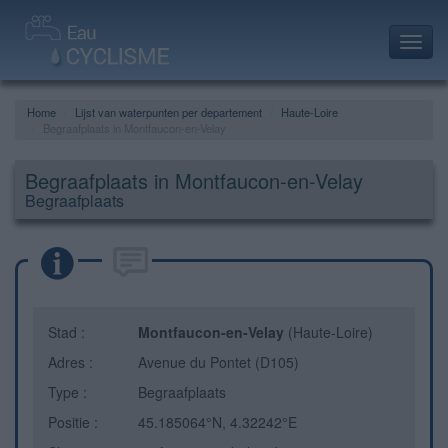
Toggl
navig
Home
Lijst van waterpunten per departement
Haute-Loire
Begraafplaats in Montfaucon-en-Velay
Begraafplaats in Montfaucon-en-Velay
Begraafplaats
Stad :
Montfaucon-en-Velay
(Haute-Loire)
Adres :
Avenue du Pontet (D105)
Type :
Begraafplaats
Positie :
45.185064°N, 4.32242°E