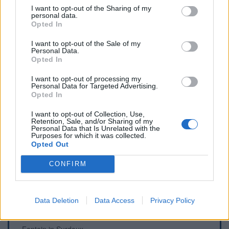
I want to opt-out of the Sharing of my
WC in Saint-Léger-la-Montagne
personal data.
Opted In
WC in Saint-Sornin-Leulac
WC in Sussac
I want to opt-out of the Sale of my
Personal Data.
Opted In
I want to opt-out of processing my
Fonteinen en begraafplaatsen
Personal Data for Targeted Advertising.
Opted In
Begraafplaats in Ambazac
Fontein in Châtelus-Le-Marcheix
I want to opt-out of Collection, Use,
Retention, Sale, and/or Sharing of my
Fontein in Couzeix
Personal Data that Is Unrelated with the
Purposes for which it was collected.
Fontein in Magnac-Laval
Opted Out
Fontein in Marzet, Saint-Léger-la-Montagne
Fontein in Pierre-Buffière
CONFIRM
Begraafplaats in Saint-Denis-des-Murs
Begraafplaats in Saint-Martin-Terressus
Data Deletion
Data Access
Privacy Policy
Begraafplaats in Saint-Sulpice-Laurière
Fontein in Sauviat-sur-Vige