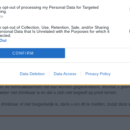
to opt-out of processing my Personal Data for Targeted
ing.
In
Meld een fout
Ee
o opt-out of Collection, Use, Retention, Sale, and/or Sharing
ersonal Data that Is Unrelated with the Purposes for which it
lected.
Out
CONFIRM
Data Deletion
Data Access
Privacy Policy
an de betrouwbaarheid niet kan worden gegarandeerd. Voordat u gebru
ter niet drinkbaar is en dat u zich niet begeeft op privé terrein.
drinkbaar of niet toegankelijk is, dank u om dit te melden, zodat deze 