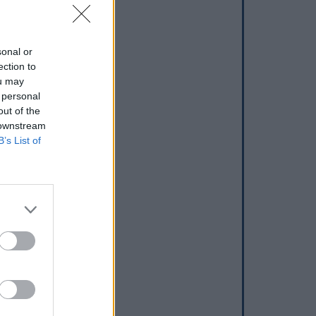
sonal or
ection to
ou may
 personal
out of the
 downstream
B’s List of