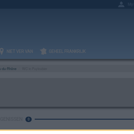
Mij
NIET VER VAN
GEHEEL FRANKRIJK
s-du-Rhône
WC in Puyloubier
IGENISSEN
0