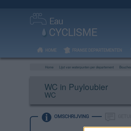
HOME
FRANSE DEPARTEMENTEN
Home
Lijst van waterpunten per departement
Bouche
WC in Puyloubier
WC
OMSCHRIJVING
GETU