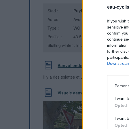
eau-cycli
Stad :
Puyloubier
(Bouches-du-Rhô
Adres :
Avenue Pierre Jacquemet
If you wish 
sensitive in
Type :
WC
confirm you
Positie :
43.525157°N, 5.67183°E
continue se
Sluiting winter : informatie onbekend
information 
further disc
participants
Downstream 
Aanvullende informatie
Il y a des toilettes et un point d'eau. Tout pour l
Persona
Visuele aanwijzingen
I want t
Opted 
I want t
Opted 