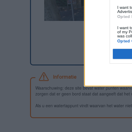
I want 
Advertis
Opted 
I want t
of my P
was col
Opted 
Informatie
Waarschuwing: deze site bevat water punten waarv
zorgen dat er geen bord staat dat aangeeft dat het wa
Als u een watertappunt vindt waarvan het water niet 