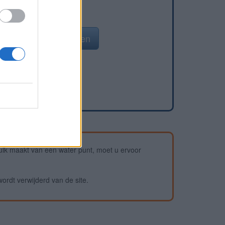
n waterpunt toevoegen
ik maakt van een water punt, moet u ervoor
wordt verwijderd van de site.