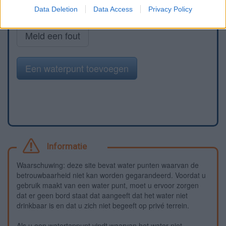
Data Deletion
Data Access
Privacy Policy
Meld een fout
Een waterpunt toevoegen
Informatie
Waarschuwing: deze site bevat water punten waarvan de
betrouwbaarheid niet kan worden gegarandeerd. Voordat u
gebruik maakt van een water punt, moet u ervoor zorgen
dat er geen bord staat dat aangeeft dat het water niet
drinkbaar is en dat u zich niet begeeft op privé terrein.
Als u een watertappunt vindt waarvan het water niet