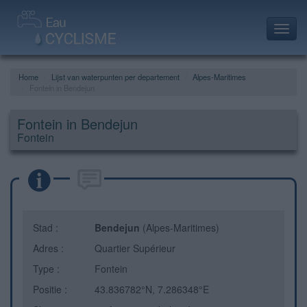
Toggl
navig
Home
Lijst van waterpunten per departement
Alpes-Maritimes
Fontein in Bendejun
Fontein in Bendejun
Fontein
Stad :
Bendejun
(Alpes-Maritimes)
Adres :
Quartier Supérieur
Type :
Fontein
Positie :
43.836782°N, 7.286348°E