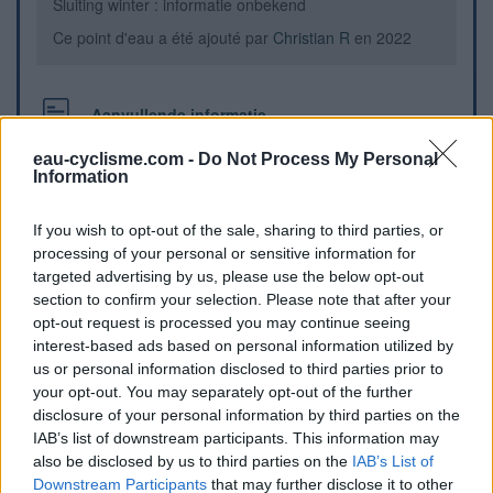
Sluiting winter : informatie onbekend
Ce point d'eau a été ajouté par
Christian R
en 2022
Aanvullende informatie
Borne Fontaine avec robinet à clapet. Il faut monter en haut
eau-cyclisme.com -
Do Not Process My Personal
Information
de Bendejun.
If you wish to opt-out of the sale, sharing to third parties, or
Visuele aanwijzingen
processing of your personal or sensitive information for
targeted advertising by us, please use the below opt-out
section to confirm your selection. Please note that after your
opt-out request is processed you may continue seeing
interest-based ads based on personal information utilized by
us or personal information disclosed to third parties prior to
your opt-out. You may separately opt-out of the further
disclosure of your personal information by third parties on the
IAB’s list of downstream participants. This information may
also be disclosed by us to third parties on the
IAB’s List of
Downstream Participants
that may further disclose it to other