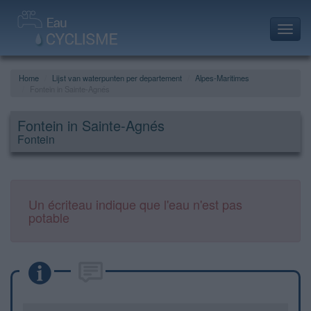
Toggl
navig
Home
Lijst van waterpunten per departement
Alpes-Maritimes
Fontein in Sainte-Agnés
Fontein in Sainte-Agnés
Fontein
Un écriteau indique que l'eau n'est pas
potable