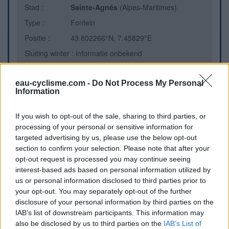
Stad :
Sainte-Agnés
(Alpes-Maritimes)
Type :
Fontein
Positie :
43.802266°N, 7.45829°E
Sluiting winter : informatie onbekend
eau-cyclisme.com -
Do Not Process My Personal
Aanvullende informatie
Information
Située dans le petit parc en arrivant au pied de Sainte
If you wish to opt-out of the sale, sharing to third parties, or
Agnès, dans l'épingle à cheveux avant de repartir vers le col
processing of your personal or sensitive information for
de la Madone.
targeted advertising by us, please use the below opt-out
section to confirm your selection. Please note that after your
Visuele aanwijzingen
opt-out request is processed you may continue seeing
interest-based ads based on personal information utilized by
us or personal information disclosed to third parties prior to
your opt-out. You may separately opt-out of the further
disclosure of your personal information by third parties on the
IAB’s list of downstream participants. This information may
also be disclosed by us to third parties on the
IAB’s List of