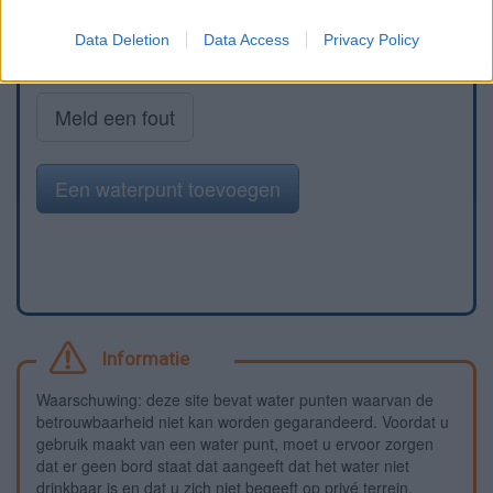
Data Deletion
Data Access
Privacy Policy
Meld een fout
Een waterpunt toevoegen
Informatie
Waarschuwing: deze site bevat water punten waarvan de
betrouwbaarheid niet kan worden gegarandeerd. Voordat u
gebruik maakt van een water punt, moet u ervoor zorgen
dat er geen bord staat dat aangeeft dat het water niet
drinkbaar is en dat u zich niet begeeft op privé terrein.